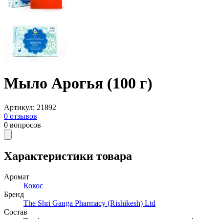
Мыло Арогья (100 г)
Артикул
:
21892
0
отзывов
0
вопросов
Характеристики товара
Аромат
Кокос
Бренд
The Shri Ganga Pharmacy (Rishikesh) Ltd
Состав