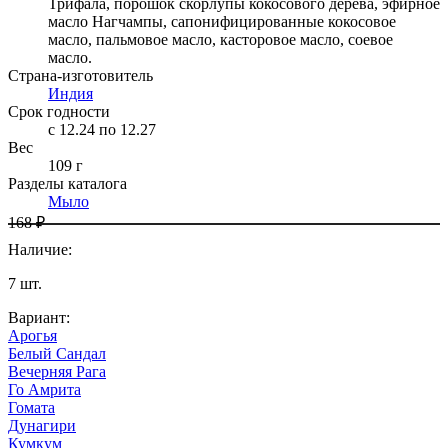
Трифала, порошок скорлупы кокосового дерева, эфирное
масло Нагчампы, сапонифицированные кокосовое
масло, пальмовое масло, касторовое масло, соевое
масло.
Страна-изготовитель
Индия
Срок годности
c 12.24 по 12.27
Вес
109 г
Разделы каталога
Мыло
168 ₽
Наличие
:
7
шт.
Вариант
:
Арогья
Белый Сандал
Вечерняя Рага
Го Амрита
Гомата
Дунагири
Кумкум