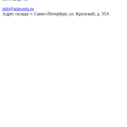
ur.atravaira@ofni
Адрес склада: г. Санкт-Петербург, ул. Крупской, д. 55А