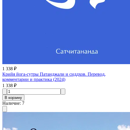
1 338 ₽
Крийя йога-сутры Патанджали и сиддхов. Перевод,
комментарии и практика (2024)
1 338 ₽
В корзину
Наличие
:
7