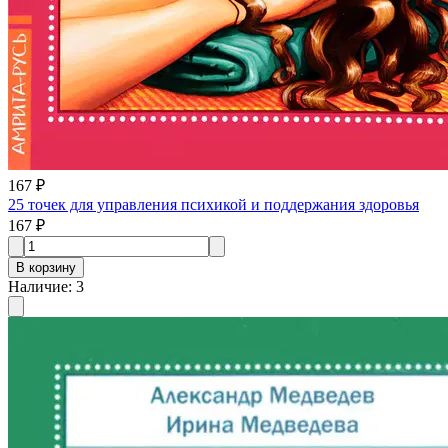
167 ₽
25 точек для управления психикой и поддержания здоровья
167 ₽
В корзину
Наличие
:
3