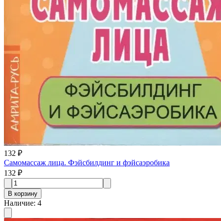
132 ₽
Самомассаж лица. Фэйсбилдинг и фэйсаэробика
132 ₽
В корзину
Наличие
:
4