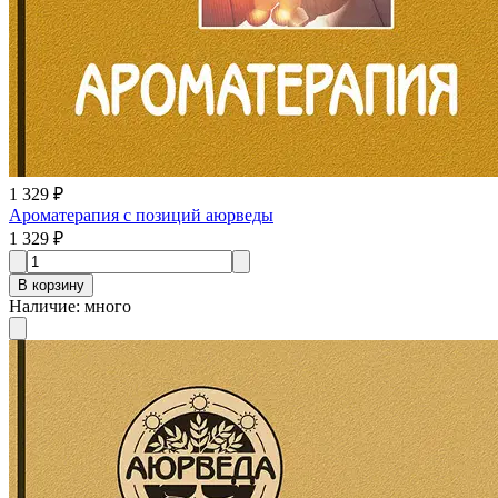
1 329 ₽
Ароматерапия с позиций аюрведы
1 329 ₽
В корзину
Наличие
:
много