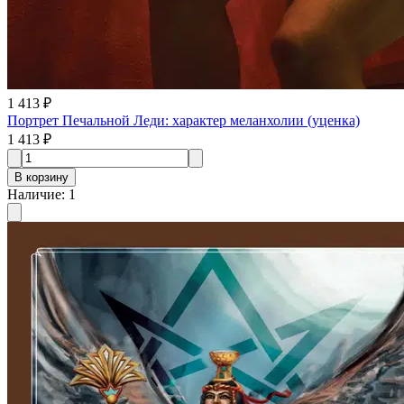
1 413 ₽
Портрет Печальной Леди: характер меланхолии (уценка)
1 413 ₽
В корзину
Наличие
:
1