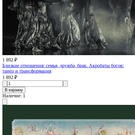
1 892 ₽
Близкие отношения: семья, дружба, брак. Акробаты богов:
танец и трансформация
1 892 ₽
В корзину
Наличие
:
1