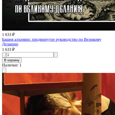
1 633 ₽
Башня алхимии: продвинутое руководство по Великому
Деланию
1 633 ₽
В корзину
Наличие
:
1