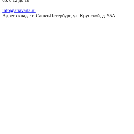
сб. с 12 до 18
ur.atravaira@ofni
Адрес склада: г. Санкт-Петербург, ул. Крупской, д. 55А