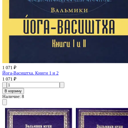
1 071 ₽
Йога-Васиштха. Книги 1 и 2
1 071 ₽
В корзину
Наличие
:
8