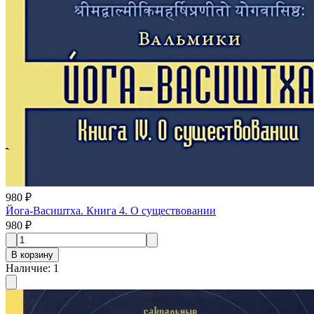
980 ₽
Йога-Васиштха. Книга 4. О существовании
980 ₽
В корзину
Наличие
:
1