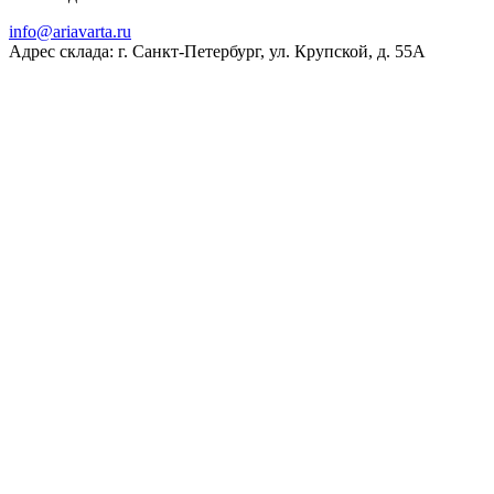
ur.atravaira@ofni
Адрес склада: г. Санкт-Петербург, ул. Крупской, д. 55А