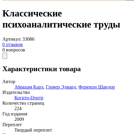
Классические
психоаналитические труды
Артикул
:
33086
0
отзывов
0
вопросов
Характеристики товара
Автор
Абрахам Карл
,
Гловер Эдвард
,
Ференци Шандор
Издательство
Когито-Центр
Количество страниц
224
Год издания
2009
Переплет
Твердый переплет