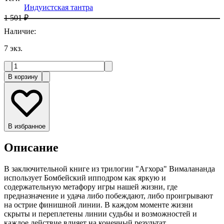
Индуистская тантра
1 501 ₽
Наличие
:
7
экз.
В корзину
В избранное
Описание
В заключительной книге из трилогии "Агхора" Вималананда
использует Бомбейский ипподром как яркую и
содержательную метафору игры нашей жизни, где
предназначение и удача либо побеждают, либо проигрывают
на острие финишной линии. В каждом моменте жизни
скрыты и переплетены линии судьбы и возможностей и
каждое действие влияет на конечный результат.