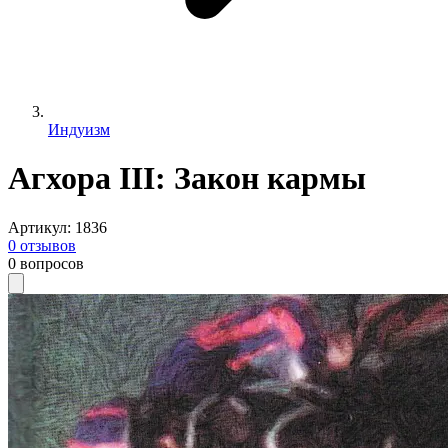
Индуизм
Агхора III: Закон кармы
Артикул
:
1836
0
отзывов
0
вопросов