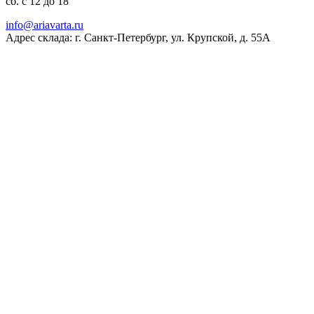
сб. с 12 до 18
ur.atravaira@ofni
Адрес склада: г. Санкт-Петербург, ул. Крупской, д. 55А