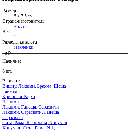
Размер
5 х 7.5 см
Страна-изготовитель
Россия
Вес
1 г
Разделы каталога
Наклейки
50 ₽
Наличие
:
6
шт.
Вариант
:
Вишну, Лакшми, Брахма, Шеша
Ганеша
Кришна и Радха
Лакшми
Лакшми, Ганеша, Сарасвати
Лакшми, Сарасвати, Ганеша
Сарасвати
Сита, Рама, Лакшмана, Хануман
Хануман, Сита, Рама (№1)