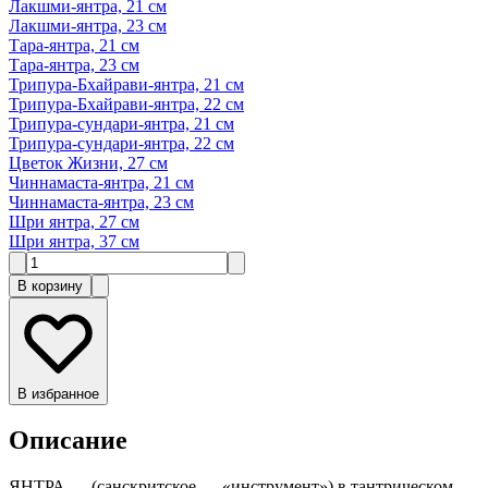
Лакшми-янтра, 21 см
Лакшми-янтра, 23 см
Тара-янтра, 21 см
Тара-янтра, 23 см
Трипура-Бхайрави-янтра, 21 см
Трипура-Бхайрави-янтра, 22 см
Трипура-сундари-янтра, 21 см
Трипура-сундари-янтра, 22 см
Цветок Жизни, 27 см
Чиннамаста-янтра, 21 см
Чиннамаста-янтра, 23 см
Шри янтра, 27 см
Шри янтра, 37 см
В корзину
В избранное
Описание
ЯНТРА — (санскритское — «инструмент») в тантрическом