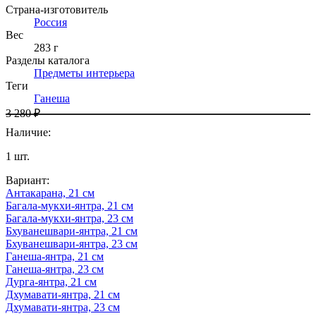
Страна-изготовитель
Россия
Вес
283 г
Разделы каталога
Предметы интерьера
Теги
Ганеша
3 280 ₽
Наличие
:
1
шт.
Вариант
:
Антакарана, 21 см
Багала-мукхи-янтра, 21 см
Багала-мукхи-янтра, 23 см
Бхуванешвари-янтра, 21 см
Бхуванешвари-янтра, 23 см
Ганеша-янтра, 21 см
Ганеша-янтра, 23 см
Дурга-янтра, 21 см
Дхумавати-янтра, 21 см
Дхумавати-янтра, 23 см