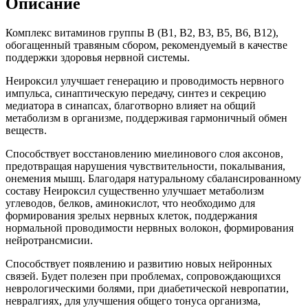
Описание
Комплекс витаминов группы В (В1, В2, В3, В5, В6, В12),
обогащенный травяным сбором, рекомендуемый в качестве
поддержки здоровья нервной системы.
Неироксил улучшает генерацию и проводимость нервного
импульса, синаптическую передачу, синтез и секрецию
медиатора в синапсах, благотворно влияет на общий
метаболизм в организме, поддерживая гармоничный обмен
веществ.
Способствует восстановлению миелинового слоя аксонов,
предотвращая нарушения чувствительности, покалывания,
онемения мышц. Благодаря натуральному сбалансированному
составу Неироксил существенно улучшает метаболизм
углеводов, белков, аминокислот, что необходимо для
формирования зрелых нервных клеток, поддержания
нормальной проводимости нервных волокон, формирования
нейротрансмисии.
Способствует появлению и развитию новых нейронных
связей. Будет полезен при проблемах, сопровождающихся
неврологическими болями, при диабетической невропатии,
невралгиях, для улучшения общего тонуса организма,