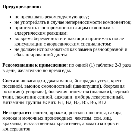
Предупреждения:
не превышать рекомендуемую дозу;
не употреблять в случае непереносимости компонентов;
принимать с осторожностью лицам склонным к
аллергическим реакциям;
во время беременности и лактации принимать после
консультации с аюрведическим специалистом;
не должен использоваться как замена разнообразной и
сбалансированной диеты.
Рекомендации к применению:
по одной (1) таблетке 2-3 раза
в день, желательно во время еды.
Состав:
ашвагандха, джатаманси, йогарадж гуггул, кресс
посевной, вьюнок смолоностный (шанкпушпи), боерхавия
розлогая (пунарнава), босвелия пильчатая (шаллаки), черный
тмин, пажитник сенной, аджваин, имбирь лекарственный.
Витамины группы В: вит. В1, В2, В3, В5, В6, В12.
Не содержит:
глютен, дрожжи, ростков пшеницы, сахара,
молока и молочных производных, лактозы, сои, яиц,
крахмала, искусственных красителей, ароматизаторов и
консервантов.