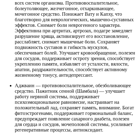
всех систем организма. Противовоспалительное,
болеутоляющее, желчегонное, отхаркивающее,
мочегонное средство. Понижает Вату и Капху, что
благотворно для неврологических, мышечно-суставных
эффектов. Снимает боли неврогенного характера.
Эффективна при артритах, артрозах, подагре замедляет
разрушение хряща, активизирует его восстановление,
расслабляет, снимает мышечные боли. Сохраняет
подвижность суставов и гибкость мускулов,
обеспечивает болей. Улучшает кровообращение, полезен
для сосудов, поддерживает остроту зрения, способствует
укреплению памяти, избавляет от усталости, вялости,
апатии, раздражительности, способствует активному
жизненному тонусу, антидепрессант.
Аджваин — противовоспалительное, обезболивающее
средство. Пажитник сенной (Шамбала) — улучшает
работу нервной системы, поддерживает
психоэмоциональное равновесие, настраивает на
положительный лад, сохраняет память, внимание. Богат
фитоэстрогенами, поддерживает гормональный баланс,
предупреждает появление сахарного диабета, полезен
для сердца и сосудов, мочеполовой системы, усиливает
регенеративные процессы, антиоксидант.