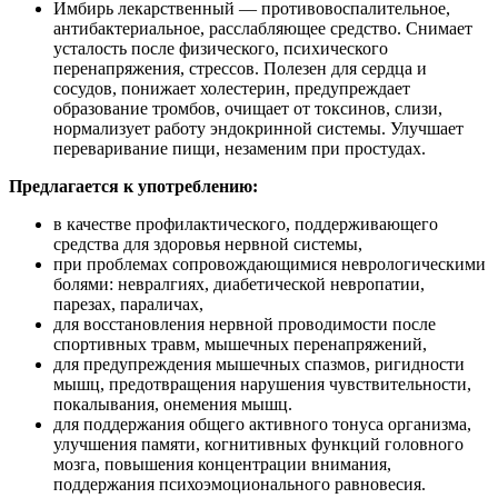
Имбирь лекарственный — противовоспалительное,
антибактериальное, расслабляющее средство. Снимает
усталость после физического, психического
перенапряжения, стрессов. Полезен для сердца и
сосудов, понижает холестерин, предупреждает
образование тромбов, очищает от токсинов, слизи,
нормализует работу эндокринной системы. Улучшает
переваривание пищи, незаменим при простудах.
Предлагается к употреблению:
в качестве профилактического, поддерживающего
средства для здоровья нервной системы,
при проблемах сопровождающимися неврологическими
болями: невралгиях, диабетической невропатии,
парезах, параличах,
для восстановления нервной проводимости после
спортивных травм, мышечных перенапряжений,
для предупреждения мышечных спазмов, ригидности
мышц, предотвращения нарушения чувствительности,
покалывания, онемения мышц.
для поддержания общего активного тонуса организма,
улучшения памяти, когнитивных функций головного
мозга, повышения концентрации внимания,
поддержания психоэмоционального равновесия.