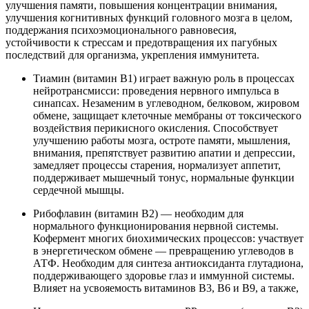
улучшения памяти, повышения концентрации внимания,
улучшения когнитивных функций головного мозга в целом,
поддержания психоэмоционального равновесия,
устойчивости к стрессам и предотвращения их пагубных
последствий для организма, укрепления иммунитета.
Тиамин (витамин В1) играет важную роль в процессах
нейротрансмисси: проведения нервного импульса в
синапсах. Незаменим в углеводном, белковом, жировом
обмене, защищает клеточные мембраны от токсического
воздействия перикисного окисления. Способствует
улучшению работы мозга, остроте памяти, мышления,
внимания, препятствует развитию апатии и депрессии,
замедляет процессы старения, нормализует аппетит,
поддерживает мышечный тонус, нормальные функции
сердечной мышцы.
Рибофлавин (витамин В2) — необходим для
нормального функционирования нервной системы.
Кофермент многих биохимических процессов: участвует
в энергетическом обмене — превращению углеводов в
АТФ. Необходим для синтеза антиоксиданта глутадиона,
поддерживающего здоровье глаз и иммунной системы.
Влияет на усвояемость витаминов В3, В6 и В9, а также,