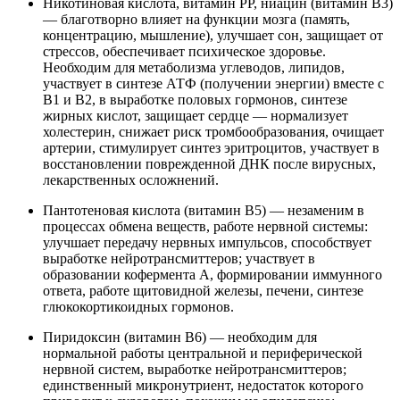
Никотиновая кислота, витамин РР, ниацин (витамин В3)
— благотворно влияет на функции мозга (память,
концентрацию, мышление), улучшает сон, защищает от
стрессов, обеспечивает психическое здоровье.
Необходим для метаболизма углеводов, липидов,
участвует в синтезе АТФ (получении энергии) вместе с
В1 и В2, в выработке половых гормонов, синтезе
жирных кислот, защищает сердце — нормализует
холестерин, снижает риск тромбообразования, очищает
артерии, стимулирует синтез эритроцитов, участвует в
восстановлении поврежденной ДНК после вирусных,
лекарственных осложнений.
Пантотеновая кислота (витамин В5) — незаменим в
процессах обмена веществ, работе нервной системы:
улучшает передачу нервных импульсов, способствует
выработке нейротрансмиттеров; участвует в
образовании кофермента А, формировании иммунного
ответа, работе щитовидной железы, печени, синтезе
глюкокортикоидных гормонов.
Пиридоксин (витамин В6) — необходим для
нормальной работы центральной и периферической
нервной систем, выработке нейротрансмиттеров;
единственный микронутриент, недостаток которого