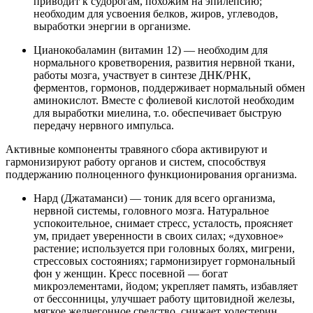
приводит к судорогам, похожим на эпилепсию;
необходим для усвоения белков, жиров, углеводов,
выработки энергии в организме.
Цианокобаламин (витамин 12) — необходим для
нормального кроветворения, развития нервной ткани,
работы мозга, участвует в синтезе ДНК/РНК,
ферментов, гормонов, поддерживает нормальный обмен
аминокислот. Вместе с фолиевой кислотой необходим
для выработки миелина, т.о. обеспечивает быструю
передачу нервного импульса.
Активные компоненты травяного сбора активируют и
гармонизируют работу органов и систем, способствуя
поддержанию полноценного функционирования организма.
Нард (Джатаманси) — тоник для всего организма,
нервной системы, головного мозга. Натуральное
успокоительное, снимает стресс, усталость, проясняет
ум, придает уверенности в своих силах; «духовное»
растение; используется при головных болях, мигрени,
стрессовых состояниях; гармонизирует гормональный
фон у женщин. Кресс посевной — богат
микроэлементами, йодом; укрепляет память, избавляет
от бессонницы, улучшает работу щитовидной железы,
мягкое желчегонное средство, снижает холестерин.