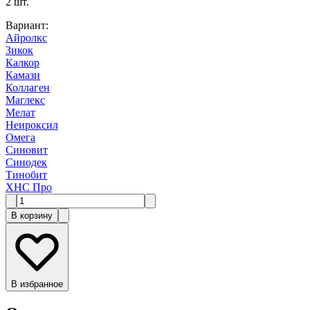
2
шт.
Вариант
:
Айролкс
Зикок
Калкор
Камази
Коллаген
Маглекс
Мелат
Неироксил
Омега
Синовит
Синодек
Тинобит
ХНС Про
В корзину
В избранное