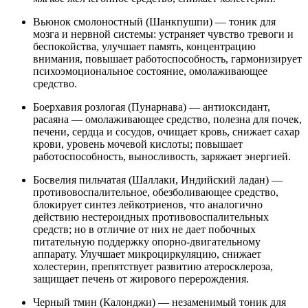
Вьюнок смолоностный (Шанкпушпи) — тоник для
мозга и нервной системы: устраняет чувство тревоги и
беспокойства, улучшает память, концентрацию
внимания, повышает работоспособность, гармонизирует
психоэмоциональное состояние, омолаживающее
средство.
Боерхавия розлогая (Пунарнава) — антиоксидант,
расаяна — омолаживающее средство, полезна для почек,
печени, сердца и сосудов, очищает кровь, снижает сахар
крови, уровень мочевой кислоты; повышает
работоспособность, выносливость, заряжает энергией.
Босвелия пильчатая (Шаллаки, Индийский ладан) —
противовоспалительное, обезболивающее средство,
блокирует синтез лейкотриенов, что аналогично
действию нестероидных противовоспалительных
средств; но в отличие от них не дает побочных
питательную поддержку опорно-двигательному
аппарату. Улучшает микроциркуляцию, снижает
холестерин, препятствует развитию атеросклероза,
защищает печень от жирового перерождения.
Черный тмин (Калонджи) — незаменимый тоник для