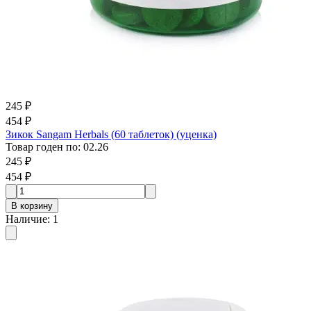
245 ₽
454 ₽
Зикок Sangam Herbals (60 таблеток) (уценка)
Товар годен по
:
02.26
245 ₽
454 ₽
В корзину
Наличие
:
1