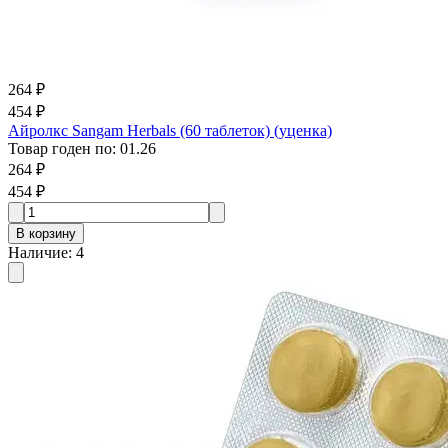
264 ₽
454 ₽
Айролкс Sangam Herbals (60 таблеток) (уценка)
Товар годен по
:
01.26
264 ₽
454 ₽
В корзину
Наличие
:
4