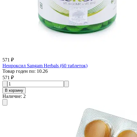
571 ₽
Неироксил Sangam Herbals (60 таблеток)
Товар годен по
:
10.26
571 ₽
В корзину
Наличие
:
2