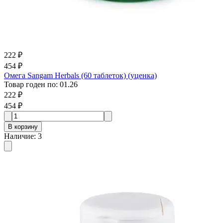
222 ₽
454 ₽
Омега Sangam Herbals (60 таблеток) (уценка)
Товар годен по
:
01.26
222 ₽
454 ₽
В корзину
Наличие
:
3