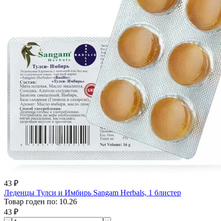
43 ₽
Леденцы Тулси и Имбирь Sangam Herbals, 1 блистер
Товар годен по
:
10.26
43 ₽