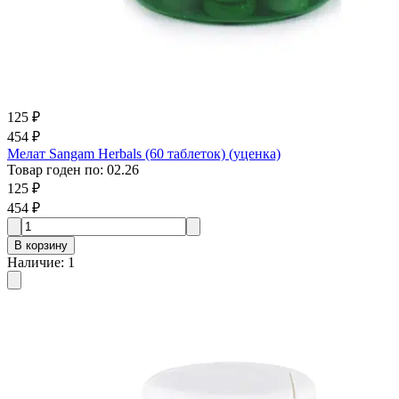
125 ₽
454 ₽
Мелат Sangam Herbals (60 таблеток) (уценка)
Товар годен по
:
02.26
125 ₽
454 ₽
В корзину
Наличие
:
1