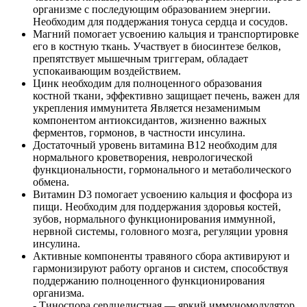
организме с последующим образованием энергии.
Необходим для поддержания тонуса сердца и сосудов.
Магний помогает усвоению кальция и транспортировке
его в костную ткань. Участвует в биосинтезе белков,
препятствует мышечным триггерам, обладает
успокаивающим воздействием.
Цинк необходим для полноценного образования
костной ткани, эффективно защищает печень, важен для
укрепления иммунитета Является незаменимым
компонентом антиоксидантов, жизненно важных
ферментов, гормонов, в частности инсулина.
Достаточный уровень витамина В12 необходим для
нормального кроветворения, неврологической
функциональности, гормонального и метаболического
обмена.
Витамин D3 помогает усвоению кальция и фосфора из
пищи. Необходим для поддержания здоровья костей,
зубов, нормального функционирования иммунной,
нервной системы, головного мозга, регуляции уровня
инсулина.
Активные компоненты травяного сбора активируют и
гармонизируют работу органов и систем, способствуя
поддержанию полноценного функционирования
организма.
- Тиноспора сердцелистная — яркий иммуномодулятор