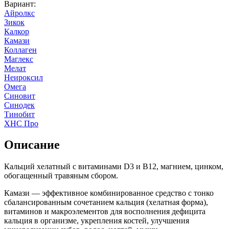
Вариант
:
Айролкс
Зикок
Калкор
Камази
Коллаген
Маглекс
Мелат
Неироксил
Омега
Синовит
Синодек
Тинобит
ХНС Про
Описание
Кальций хелатный с витаминами D3 и В12, магнием, цинком,
обогащенный травяным сбором.
Камази — эффективное комбинированное средство с тонко
сбалансированным сочетанием кальция (хелатная форма),
витаминов и макроэлементов для восполнения дефицита
кальция в организме, укрепления костей, улучшения