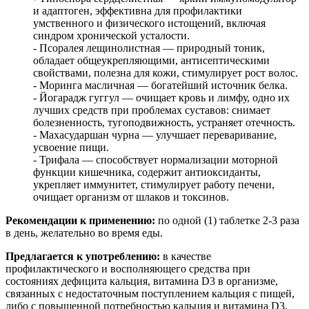
и адаптоген, эффективна для профилактики
умственного и физического истощений, включая
синдром хронической усталости.
- Псоралея лещинолистная — природный тоник,
обладает общеукрепляющими, антисептическими
свойствами, полезна для кожи, стимулирует рост волос.
- Моринга масличная — богатейший источник белка.
- Йогарадж гуггул — очищает кровь и лимфу, одно их
лучших средств при проблемах суставов: снимает
болезненность, тугоподвижность, устраняет отечность.
- Махасударшан чурна — улучшает переваривание,
усвоение пищи.
- Трифала — способствует нормализации моторной
функции кишечника, содержит антиоксиданты,
укрепляет иммунитет, стимулирует работу печени,
очищает организм от шлаков и токсинов.
Рекомендации к применению:
по одной (1) таблетке 2-3 раза
в день, желательно во время еды.
Предлагается к употреблению:
в качестве
профилактического и восполняющего средства при
состояниях дефицита кальция, витамина D3 в организме,
связанных с недостаточным поступлением кальция с пищей,
либо с повышенной потребностью кальция и витамина D3,