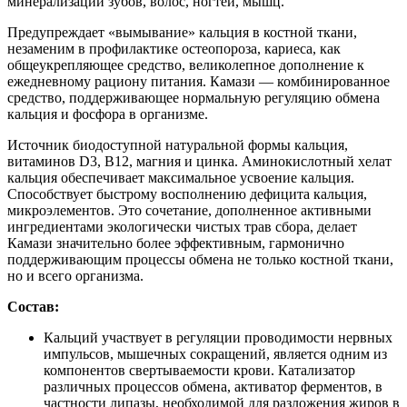
минерализации зубов, волос, ногтей, мышц.
Предупреждает «вымывание» кальция в костной ткани,
незаменим в профилактике остеопороза, кариеса, как
общеукрепляющее средство, великолепное дополнение к
ежедневному рациону питания. Камази — комбинированное
средство, поддерживающее нормальную регуляцию обмена
кальция и фосфора в организме.
Источник биодоступной натуральной формы кальция,
витаминов D3, В12, магния и цинка. Аминокислотный хелат
кальция обеспечивает максимальное усвоение кальция.
Способствует быстрому восполнению дефицита кальция,
микроэлементов. Это сочетание, дополненное активными
ингредиентами экологически чистых трав сбора, делает
Камази значительно более эффективным, гармонично
поддерживающим процессы обмена не только костной ткани,
но и всего организма.
Состав:
Кальций участвует в регуляции проводимости нервных
импульсов, мышечных сокращений, является одним из
компонентов свертываемости крови. Катализатор
различных процессов обмена, активатор ферментов, в
частности липазы, необходимой для разложения жиров в