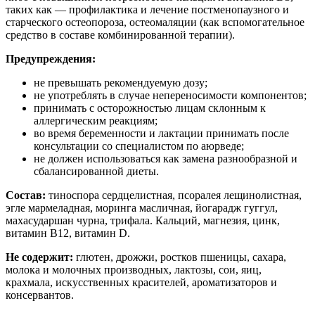
таких как — профилактика и лечение постменопаузного и
старческого остеопороза, остеомаляции (как вспомогательное
средство в составе комбинированной терапии).
Предупреждения:
не превышать рекомендуемую дозу;
не употреблять в случае непереносимости компонентов;
принимать с осторожностью лицам склонным к
аллергическим реакциям;
во время беременности и лактации принимать после
консультации со специалистом по аюрведе;
не должен использоваться как замена разнообразной и
сбалансированной диеты.
Состав:
тиноспора сердцелистная, псоралея лещинолистная,
эгле мармеладная, моринга масличная, йогарадж гуггул,
махасударшан чурна, трифала. Кальций, магнезия, цинк,
витамин В12, витамин D.
Не содержит:
глютен, дрожжи, ростков пшеницы, сахара,
молока и молочных производных, лактозы, сои, яиц,
крахмала, искусственных красителей, ароматизаторов и
консервантов.