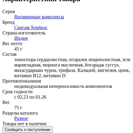
Серия
Витаминные комплексы
Бренд
Сангам Хербалс
Страна-изготовитель
Индия
Вес нетто
45
г
Состав
тиноспора сердцелистная, псоралея лещинолистная, эгле
мармеладная, моринга масличная, йогарадж гуггул,
махасударшан чурна, трифала. Кальций, магнезия, цинк,
витамин В12, витамин D
Противопоказания
индивидуальная непереносимость компонентов
Срок годности
c 02.23 по 01.26
Вес
75 г
Разделы каталога
Разное
Товара нет в наличии
Сообщить о поступлении