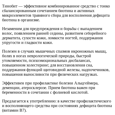
Тинобит — эффективное комбинированное средство с тонко
сбалансированным сочетанием биотина и активных
микроэлементов травяного сбора для восполнения дефицита
биотина в организме.
Незаменим для предупреждения и борьбы с выпадением
волос, появлением ранней седины, развитием себорейного
дерматита, сухости кожи, ломкости ногтей, поддержания
упругости и гладкости кожи.
Полезен в случаях мышечных спазмов икроножных мышц,
болях в ногах неврологической природы, быстрой
утомляемости, психоэмоциональных дисбалансах,
повышенном холестерине; для восстановления сна,
поддержания функций щитовидной железы, надпочечников,
повышения выносливости при физических нагрузках.
Эффективен при профилактике болезни Альцгеймера,
деменции, атеросклерозе. Прием биотина важен при
беременности в сочетании с фолиевой кислотой.
Предлагается к употреблению: в качестве профилактического
и восполняющего средства при состояниях дефицита биотина
(витамин В7).