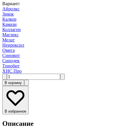
Вариант
:
Айролкс
Зикок
Калкор
Камази
Коллаген
Маглекс
Мелат
Неироксил
Омега
Синовит
Синодек
Тинобит
ХНС Про
В корзину
В избранное
Описание