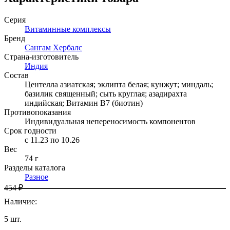
Серия
Витаминные комплексы
Бренд
Сангам Хербалс
Страна-изготовитель
Индия
Состав
Центелла азиатская; эклипта белая; кунжут; миндаль;
базилик священный; сыть круглая; азадирахта
индийская; Витамин B7 (биотин)
Противопоказания
Индивидуальная непереносимость компонентов
Срок годности
c 11.23 по 10.26
Вес
74 г
Разделы каталога
Разное
454 ₽
Наличие
:
5
шт.