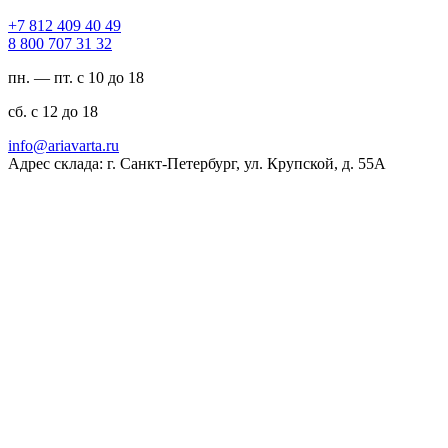
94 04 904 218 7+
23 13 707 008 8
пн. — пт. с 10 до 18
сб. с 12 до 18
ur.atravaira@ofni
Адрес склада: г. Санкт-Петербург, ул. Крупской, д. 55А