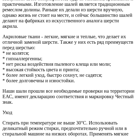
практичными. Изготовление шалей является традиционным
ремеслом долины. Раньше их делали из шерсти вручную,
однако жизнь не стоит на месте, и сейчас большинство шалей
делают на фабриках из искусственного аналога шерсти
акрила.
Акриловые ткани - легкие, мягкие и теплые, что делает их
отличной заменой шерсти. Также у них есть ряд преимуществ
перед шерстью:
* не колятся;
* гипоаллергенны;
* нет риска воздействия пылевого клеща или моли;
* высокая стойкость цвета и принта;
* более легкий уход, быстро сохнут, не садятся;
* более долговечны и изностойки.
Наши шали прошли все необходимые проверки на территории
ЕАС, имеют декларацию соответствия и маркировку Честный
знак.
Уход
Стирать при температуре не выше 30°C. Использовать
деликатный режим стирки, предпочтительно ручной или в
стиральной машине на низких оборотах. Применять мягкие