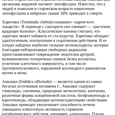
организма жировой пигмент липофусцин. Известно, что у
людей в пожилом и старческом возрасте накопление
липофусцина в нейронах свыше 30% приводит к смерти.
Харитаки (Terminalia chebula) называют «царем всех
лекарств». В переводе с санскрита оно означает — «растение,
крадущее болезни». Классические каноны считают, что
харитаки может избавить от ста недугов. Харитаки обладает
адаптогенным, ноотропным и седативным действием. В ее
плодах найдены наиболее сильные антиоксиданты, которые
благодаря нейтрализации свободных радикалов
приостанавливают повреждение эндотелия артерий,
возникновение поперечных сшивок белка коллагена,
угнетение клеточного иммунитета, в том числе
противоопухолевого, нарушений коллоидного равновесия
желчи и мочи.
Амалаки (Emblica officinalis) — является одним из самых
богатых источников витамина С. Амалаки содержит
гликозиды, сапонины, природные антисептики, катехины,
различные формы аскорбиновой кислоты, биофлавоноиды и
каротиноиды, обладающие антиоксидантными свойствами.
Амалаки приводит увеличивает способность печени
уменьшать избыточную активность гормонов
катаболического действия, например, адреналина. Плоды