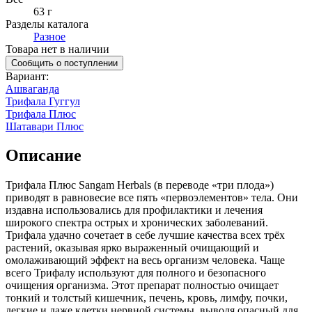
63 г
Разделы каталога
Разное
Товара нет в наличии
Сообщить о поступлении
Вариант
:
Ашваганда
Трифала Гуггул
Трифала Плюс
Шатавари Плюс
Описание
Трифала Плюс Sangam Herbals
(в переводе «три плода»)
приводят в равновесие все пять «первоэлементов» тела. Они
издавна использовались для профилактики и лечения
широкого спектра острых и хронических заболеваний.
Трифала удачно сочетает в себе лучшие качества всех трёх
растений, оказывая ярко выраженный очищающий и
омолаживающий эффект на весь организм человека. Чаще
всего Трифалу используют для полного и безопасного
очищения организма. Этот препарат полностью очищает
тонкий и толстый кишечник, печень, кровь, лимфу, почки,
легкие и даже клетки нервной системы, выводя опасный для