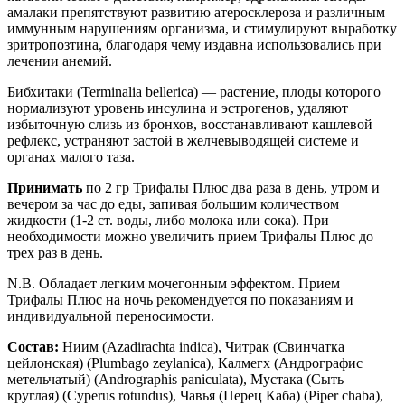
амалаки препятствуют развитию атеросклероза и различным
иммунным нарушениям организма, и стимулируют выработку
зритропозтина, благодаря чему издавна использовались при
лечении анемий.
Бибхитаки (Terminalia bellerica) — растение, плоды которого
нормализуют уровень инсулина и эстрогенов, удаляют
избыточную слизь из бронхов, восстанавливают кашлевой
рефлекс, устраняют застой в желчевыводящей системе и
органах малого таза.
Принимать
по 2 гр Трифалы Плюс два раза в день, утром и
вечером за час до еды, запивая большим количеством
жидкости (1-2 ст. воды, либо молока или сока). При
необходимости можно увеличить прием Трифалы Плюс до
трех раз в день.
N
.
B
. Обладает легким мочегонным эффектом. Прием
Трифалы Плюс на ночь рекомендуется по показаниям и
индивидуальной переносимости.
Состав:
Ниим (Azadirachta indica), Читрак (Свинчатка
цейлонская) (Plumbago zeylanica), Калмегх (Андрографис
метельчатый) (Andrographis paniculata), Мустака (Сыть
круглая) (Cyperus rotundus), Чавья (Перец Каба) (Piper chaba),