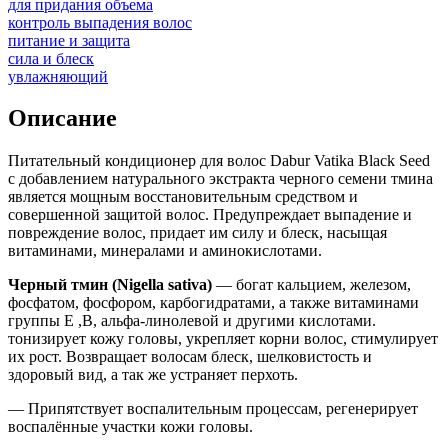
для придания объема
контроль выпадения волос
питание и защита
сила и блеск
увлажняющий
Описание
Питательный кондиционер для волос Dabur Vatika Black Seed
с добавлением натурального экстракта черного семени тмина
является мощным восстановительным средством и
совершенной защитой волос. Предупреждает выпадение и
повреждение волос, придает им силу и блеск, насыщая
витаминами, минералами и аминокислотами.
Черный тмин (Nigella sativa)
— богат кальцием, железом,
фосфатом, фосфором, карбогидратами, а также витаминами
группы Е ,В, альфа-линолевой и другими кислотами.
тонизирует кожу головы, укрепляет корни волос, стимулирует
их рост. Возвращает волосам блеск, шелковистость и
здоровый вид, а так же устраняет перхоть.
— Припятствует воспалительным процессам, регенерирует
воспалённые участки кожи головы.