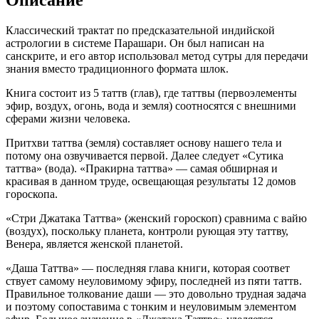
Описание
Классический трактат по предсказательной индийской
астрологии в системе Парашари. Он был написан на
санскрите, и его автор использовал метод сутры для передачи
знания вместо традиционного формата шлок.
Книга состоит из 5 таттв (глав), где таттвы (первоэлементы
эфир, воздух, огонь, вода и земля) соотносятся с внешними
сферами жизни человека.
Притхви таттва (земля) составляет основу нашего тела и
потому она озвучивается первой. Далее следует «Сутика
таттва» (вода). «Пракирна таттва» — самая обширная и
красивая в данном труде, освещающая результаты 12 домов
гороскопа.
«Стри Джатака Таттва» (женский гороскоп) сравнима с вайю
(воздух), поскольку планета, контроли рующая эту таттву,
Венера, является женской планетой.
«Даша Таттва» — последняя глава книги, которая соответ
ствует самому неуловимому эфиру, последней из пяти таттв.
Правильное толкование даши — это довольно трудная задача
и поэтому сопоставима с тонким и неуловимым элементом