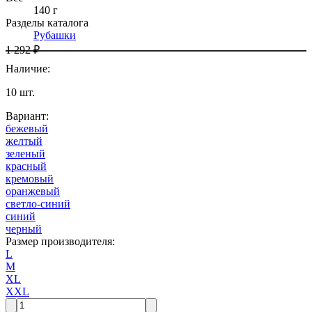
140 г
Разделы каталога
Рубашки
1 292 ₽
Наличие
:
10
шт.
Вариант
:
бежевый
желтый
зеленый
красный
кремовый
оранжевый
светло-синий
синий
черный
Размер производителя
:
L
M
XL
XXL