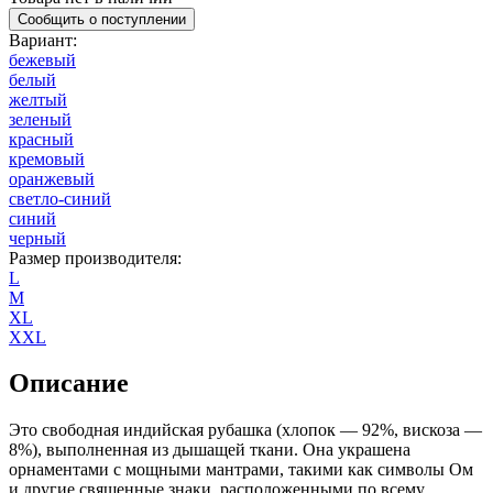
Сообщить о поступлении
Вариант
:
бежевый
белый
желтый
зеленый
красный
кремовый
оранжевый
светло-синий
синий
черный
Размер производителя
:
L
M
XL
XXL
Описание
Это свободная индийская рубашка (хлопок — 92%, вискоза —
8%), выполненная из дышащей ткани. Она украшена
орнаментами с мощными мантрами, такими как символы Ом
и другие священные знаки, расположенными по всему