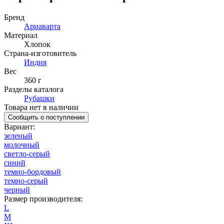
Бренд
Ариаварта
Материал
Хлопок
Страна-изготовитель
Индия
Вес
360 г
Разделы каталога
Рубашки
Товара нет в наличии
Сообщить о поступлении
Вариант
:
зеленый
молочный
светло-серый
синий
темно-бордовый
темно-серый
черный
Размер производителя
:
L
M