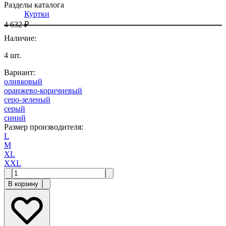
Разделы каталога
Куртки
4 632 ₽
Наличие
:
4
шт.
Вариант
:
оливковый
оранжево-коричневый
серо-зеленый
серый
синий
Размер производителя
:
L
M
XL
XXL
В корзину