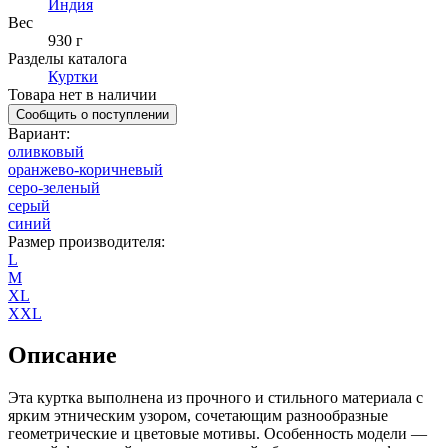
Индия
Вес
930 г
Разделы каталога
Куртки
Товара нет в наличии
Сообщить о поступлении
Вариант
:
оливковый
оранжево-коричневый
серо-зеленый
серый
синий
Размер производителя
:
L
M
XL
XXL
Описание
Эта куртка выполнена из прочного и стильного материала с
ярким этническим узором, сочетающим разнообразные
геометрические и цветовые мотивы. Особенность модели —