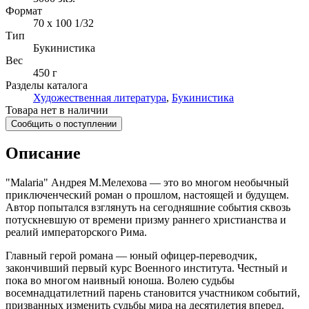
Формат
70 x 100 1/32
Тип
Букинистика
Вес
450 г
Разделы каталога
Художественная литература
,
Букинистика
Товара нет в наличии
Сообщить о поступлении
Описание
"Malaria" Андрея М.Мелехова — это во многом необычный
приключенческий роман о прошлом, настоящей и будущем.
Автор попытался взглянуть на сегодняшние события сквозь
потускневшую от времени призму раннего христианства и
реалий императорского Рима.
Главный герой романа — юный офицер-переводчик,
закончивший первый курс Военного института. Честный и
пока во многом наивный юноша. Волею судьбы
восемнадцатилетний парень становится участником событий,
призванных изменить судьбы мира на десятилетия вперед.