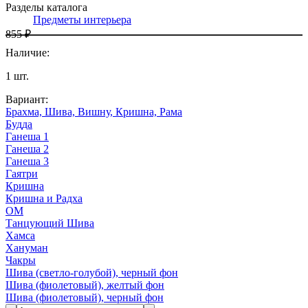
Разделы каталога
Предметы интерьера
855 ₽
Наличие
:
1
шт.
Вариант
:
Брахма, Шива, Вишну, Кришна, Рама
Будда
Ганеша 1
Ганеша 2
Ганеша 3
Гаятри
Кришна
Кришна и Радха
ОМ
Танцующий Шива
Хамса
Хануман
Чакры
Шива (светло-голубой), черный фон
Шива (фиолетовый), желтый фон
Шива (фиолетовый), черный фон