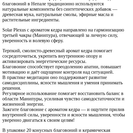
благовоний в Непале традиционно используются
натуральные компоненты без синтетических добавок —
древесная мука, натуральные смолы, эфирные масла и
растительные ингредиенты.
Solar Plexus с ароматом кедра направлено на гармонизацию
третьей чакры (Манипура), отвечающей за личную силу,
уверенность и волевую сферу.
Терпкий, смолисто‑древесный аромат кедра помогает
сосредоточиться, укрепить внутреннюю опору и
активизировать энергетические ресурсы.
Благовоние способствует преодолению апатии, повышает
мотивацию и даёт ощущение контроля над ситуацией.
В практике медитации оно поддерживает развитие
самодисциплины, ясности мышления и умения принимать
решения.
Регулярное использование помогает восстановить баланс в
области Манипуры, усиливая чувство самодостаточности и
жизненной энергии.
Зажгите благовоние с ароматом кедра — и ощутите прилив
внутренней силы, уверенности и ясности мышления, чтобы
уверенно двигаться к своим целям!
В упаковке 20 конусных благовоний и керамическая