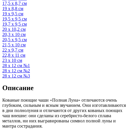
17,5 х 8,7 см
19 х 8,8 см
19 х 9,5 см
19,5 х 9,5 см
19,7 х 9,5 см
20 х 10,2 см
20,3 х 10 см
20,5 х 9,5 см
21,5 х 10 см
22 х 9,7 см
22,8 х 11 см
23 х 10 см
28 х 12 см №1
28 х 12 см №2
28 х 12 см №3
Описание
Кованые поющие чаши «Полная Луна» отличаются очень
глубоким, сильным и ясным звучанием. Они изготавливаются
в дни полнолуния и отличаются от других кованых поющих
чаш внешне: они сделаны из серебристо-белого сплава
металлов, ни них выгравированы символ полной луны и
мантра сострадания.