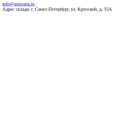
ur.atravaira@ofni
Адрес склада: г. Санкт-Петербург, ул. Крупской, д. 55А