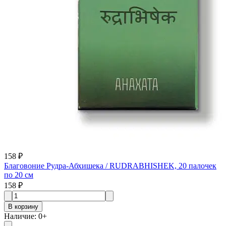
158 ₽
Благовоние Рудра-Абхишека / RUDRABHISHEK, 20 палочек
по 20 см
158 ₽
В корзину
Наличие
:
0
+