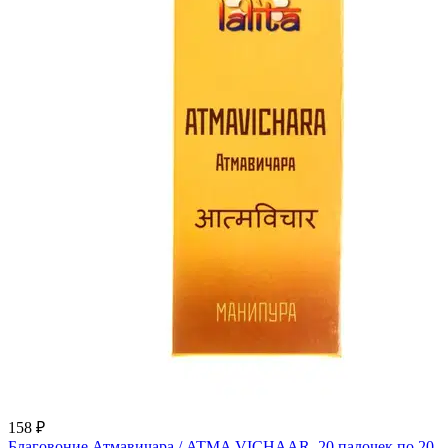
158 ₽
Благовоние Атмавичара / ATMA VICHAAR, 20 палочек по 20