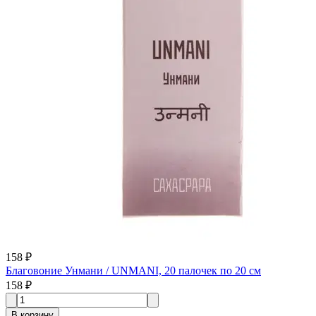
158 ₽
Благовоние Унмани / UNMANI, 20 палочек по 20 см
158 ₽
В корзину