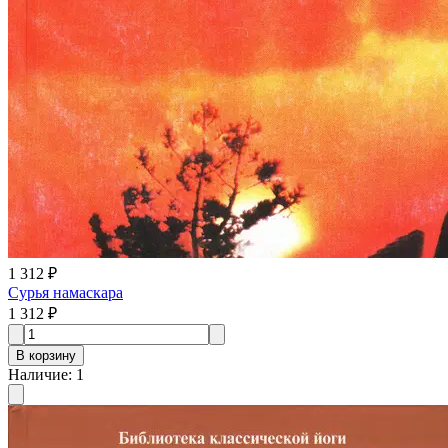
1 312 ₽
Сурья намаскара
1 312 ₽
В корзину
Наличие
:
1