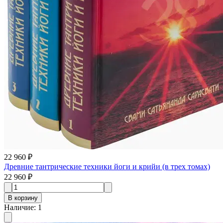
22 960 ₽
Древние тантрические техники йоги и крийи (в трех томах)
22 960 ₽
В корзину
Наличие
:
1