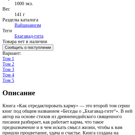
1000
экз.
Вес
141 г
Разделы каталога
Вайшнавизм
Теги
Бхагавад-гита
Товара нет в наличии
Сообщить о поступлении
Вариант
:
Том 1
Том 2
Том 3
Том 4
Том 5
Описание
Книга «Как отредактировать карму» — это второй том серии
книг под общим названием «Беседы о „Бхагавад-гите“». В ней
автор на основе стихов из древнеиндийского священного
писания разбирает, как работает карма, что такое
предназначение и в чем искать смысл жизни, чтобы к вам
пришли процветание, удача и счастье. Книга создана на