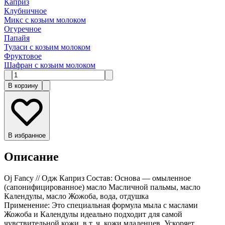
Каприз
Клубничное
Микс с козьим молоком
Огуречное
Папайя
Туласи с козьим молоком
Фруктовое
Шафран с козьим молоком
В корзину
В избранное
Описание
Oj Fancy // Одж Каприз Состав: Основа — омыленное
(сапонифицированное) масло Масличной пальмы, масло
Календулы, масло Жожоба, вода, отдушка
Применение: Это специальная формула мыла с маслами
Жожоба и Календулы идеально подходит для самой
чувствительной кожи, в т. ч. кожи младенцев. Ускоряет