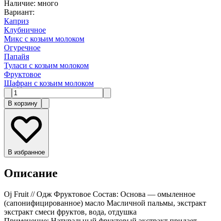
Наличие
:
много
Вариант
:
Каприз
Клубничное
Микс с козьим молоком
Огуречное
Папайя
Туласи с козьим молоком
Фруктовое
Шафран с козьим молоком
В корзину
В избранное
Описание
Oj Fruit // Одж Фруктовое Состав: Основа — омыленное
(сапонифицированное) масло Масличной пальмы, экстракт
экстракт смеси фруктов, вода, отдушка
Применение: Натуральный фруктовый экстракт придает