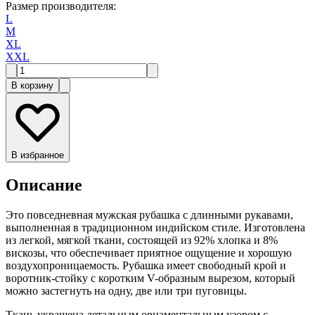
Размер производителя
:
L
M
XL
XXL
В корзину
В избранное
Описание
Это повседневная мужская рубашка с длинными рукавами,
выполненная в традиционном индийском стиле. Изготовлена
из легкой, мягкой ткани, состоящей из 92% хлопка и 8%
вискозы, что обеспечивает приятное ощущение и хорошую
воздухопроницаемость. Рубашка имеет свободный крой и
воротник-стойку с коротким V-образным вырезом, который
можно застегнуть на одну, две или три пуговицы.
Ткань украшена детальным орнаментальным узором с