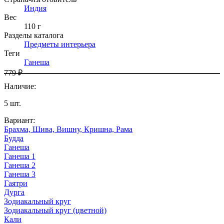
Индия
Вес
110 г
Разделы каталога
Предметы интерьера
Теги
Ганеша
779 ₽
Наличие
:
5
шт.
Вариант
:
Брахма, Шива, Вишну, Кришна, Рама
Будда
Ганеша
Ганеша 1
Ганеша 2
Ганеша 3
Гаятри
Дурга
Зодиакальный круг
Зодиакальный круг (цветной)
Кали