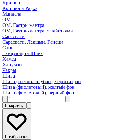
Кришна
Кришна и Радха
Мандала
ОМ
ОМ, Гаятри-мантра
ОМ, Гаятри-мантра, с пайетками
Сарасвати
Сарасвати, Лакшми, Ганеша
Слон
Танцующий Шива
Хамса
Хануман
Чакры
Шива
Шива (светло-голубой), черный фон
Шива (фиолетовый), желтый фон
Шива (фиолетовый), черный фон
В корзину
В избранное