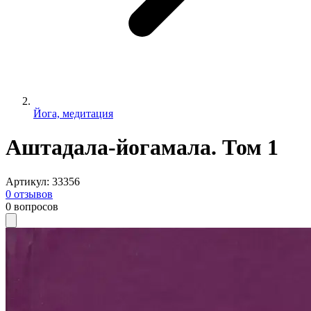
Йога, медитация
Аштадала-йогамала. Том 1
Артикул
:
33356
0
отзывов
0
вопросов