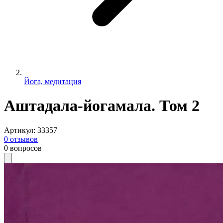
Йога, медитация
Аштадала-йогамала. Том 2
Артикул
:
33357
0
отзывов
0
вопросов