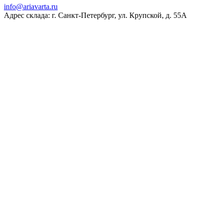
ur.atravaira@ofni
Адрес склада: г. Санкт-Петербург, ул. Крупской, д. 55А