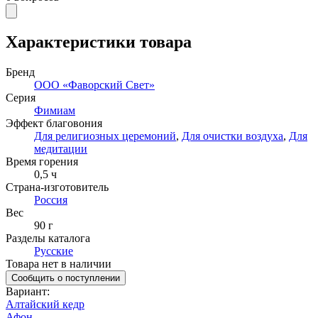
Характеристики товара
Бренд
ООО «Фаворский Свет»
Серия
Фимиам
Эффект благовония
Для религиозных церемоний
,
Для очистки воздуха
,
Для
медитации
Время горения
0,5
ч
Страна-изготовитель
Россия
Вес
90 г
Разделы каталога
Русские
Товара нет в наличии
Сообщить о поступлении
Вариант
:
Алтайский кедр
Афон