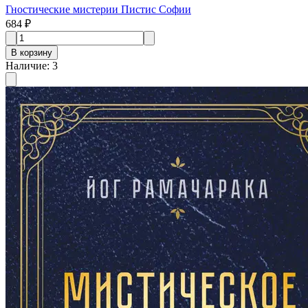
Гностические мистерии Пистис Софии
684 ₽
В корзину
Наличие
:
3