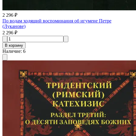
2 296 ₽
По водам ходящий воспоминания об игумене Петре
(Луканове)
2 296 ₽
В корзину
Наличие
:
6