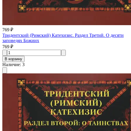
769 ₽
Тридентский (Римский) Катехизис. Раздел Третий. О десяти
заповедях Божиих
769 ₽
В корзину
Наличие
:
3