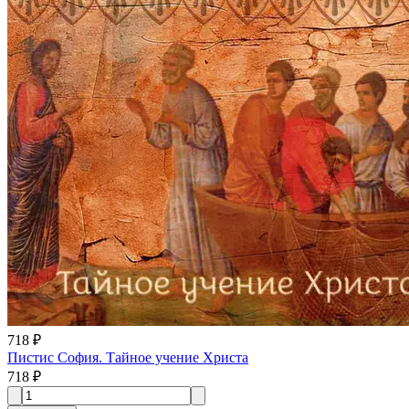
718 ₽
Пистис София. Тайное учение Христа
718 ₽