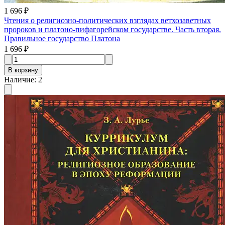
1 696 ₽
Чтения о религиозно-политических взглядах ветхозаветных
пророков и платоно-пифагорейском государстве. Часть вторая.
Правильное государство Платона
1 696 ₽
В корзину
Наличие
:
2