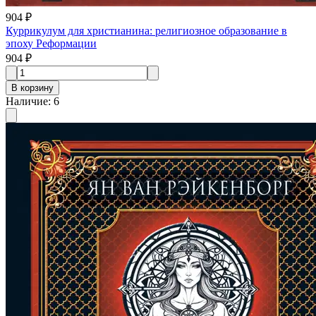
904 ₽
Куррикулум для христианина: религиозное образование в
эпоху Реформации
904 ₽
В корзину
Наличие
:
6