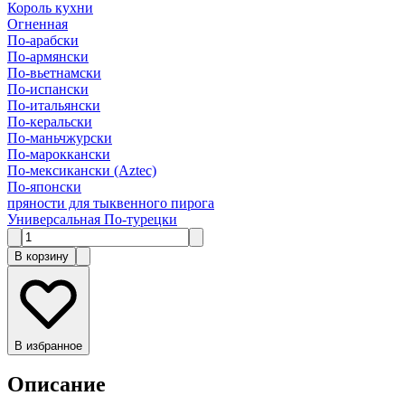
Король кухни
Огненная
По-арабски
По-армянски
По-вьетнамски
По-испански
По-итальянски
По-керальски
По-маньчжурски
По-мароккански
По-мексикански (Aztec)
По-японски
пряности для тыквенного пирога
Универсальная По-турецки
В корзину
В избранное
Описание