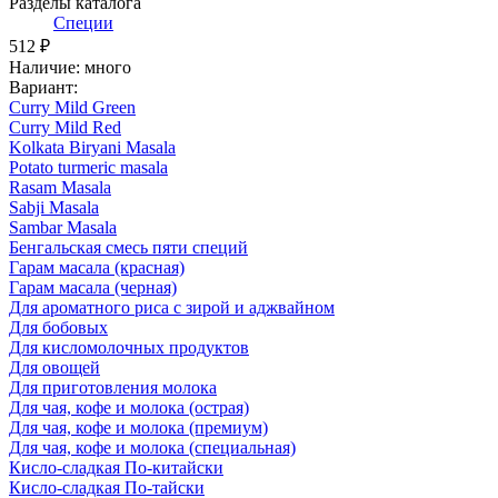
Разделы каталога
Специи
512 ₽
Наличие
:
много
Вариант
:
Curry Mild Green
Curry Mild Red
Kolkata Biryani Masala
Potato turmeric masala
Rasam Masala
Sabji Masala
Sambar Masala
Бенгальская смесь пяти специй
Гарам масала (красная)
Гарам масала (черная)
Для ароматного риса с зирой и аджвайном
Для бобовых
Для кисломолочных продуктов
Для овощей
Для приготовления молока
Для чая, кофе и молока (острая)
Для чая, кофе и молока (премиум)
Для чая, кофе и молока (специальная)
Кисло-сладкая По-китайски
Кисло-сладкая По-тайски