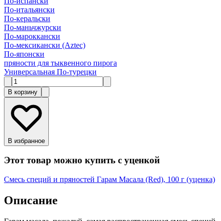
По-испански
По-итальянски
По-керальски
По-маньчжурски
По-мароккански
По-мексикански (Aztec)
По-японски
пряности для тыквенного пирога
Универсальная По-турецки
В корзину
В избранное
Этот товар можно купить с уценкой
Смесь специй и пряностей Гарам Масала (Red), 100 г (уценка)
Описание