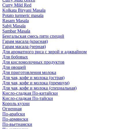
Curry Mild Red
Kolkata Biryani Masala
Potato turmeric masala
Rasam Masala
Sabji Masala
Sambar Masala
Бенгальская смесь пяти специй
Гарам масала (красная)
Гарам масала (черная)
Для ароматного риса с зирой и аджвайном
Для бобовых
Для кисломолочных продуктов
Для овощей
Для приготовления молока
Для чая, кофе и молока (острая)
Для чая, кофе и молока (премиум)
Для чая, кофе и молока (специальная)
Кисло-сладкая По-китайски
Кисло-сладкая По-тайски
Король кухни
Огненная
По-арабски
По-армянски
По-вьетнамски