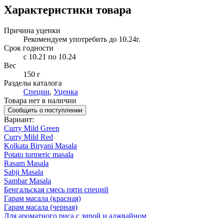
Характеристики товара
Причина уценки
Рекомендуем употребить до 10.24г.
Срок годности
c 10.21 по 10.24
Вес
150 г
Разделы каталога
Специи
,
Уценка
Товара нет в наличии
Сообщить о поступлении
Вариант
:
Curry Mild Green
Curry Mild Red
Kolkata Biryani Masala
Potato turmeric masala
Rasam Masala
Sabji Masala
Sambar Masala
Бенгальская смесь пяти специй
Гарам масала (красная)
Гарам масала (черная)
Для ароматного риса с зирой и аджвайном