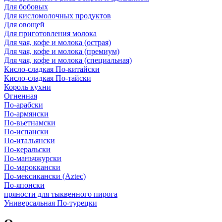
Для бобовых
Для кисломолочных продуктов
Для овощей
Для приготовления молока
Для чая, кофе и молока (острая)
Для чая, кофе и молока (премиум)
Для чая, кофе и молока (специальная)
Кисло-сладкая По-китайски
Кисло-сладкая По-тайски
Король кухни
Огненная
По-арабски
По-армянски
По-вьетнамски
По-испански
По-итальянски
По-керальски
По-маньчжурски
По-мароккански
По-мексикански (Aztec)
По-японски
пряности для тыквенного пирога
Универсальная По-турецки