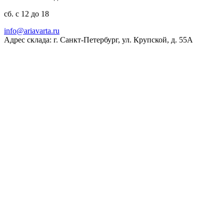
сб. с 12 до 18
ur.atravaira@ofni
Адрес склада: г. Санкт-Петербург, ул. Крупской, д. 55А