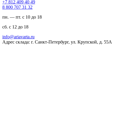
94 04 904 218 7+
23 13 707 008 8
пн. — пт. с 10 до 18
сб. с 12 до 18
ur.atravaira@ofni
Адрес склада: г. Санкт-Петербург, ул. Крупской, д. 55А