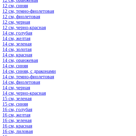
12 см, оранжевая
12 см, синяя
12 см, темно-фиолетовая
12 см, фиолетовая
12 см, черная
12 см, черно-красная
14 см, голубая
14 см, желтая
14 см, зеленая
14 см, золотая
14 см, красная
14 см, оранжевая
14 см, синяя
14 см, синяя, с драконами
14 см, темно-фиолетовая
14 см, фиолетовая
14 см, черная
14 см, черно-красная
15 см, зеленая
15 см, синяя
16 см, голубая
16 см, желтая
16 см, зеленая
16 см, красная
16 см, лиловая