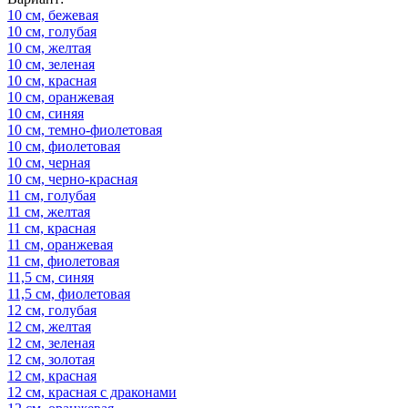
10 см, бежевая
10 см, голубая
10 см, желтая
10 см, зеленая
10 см, красная
10 см, оранжевая
10 см, синяя
10 см, темно-фиолетовая
10 см, фиолетовая
10 см, черная
10 см, черно-красная
11 см, голубая
11 см, желтая
11 см, красная
11 см, оранжевая
11 см, фиолетовая
11,5 см, синяя
11,5 см, фиолетовая
12 см, голубая
12 см, желтая
12 см, зеленая
12 см, золотая
12 см, красная
12 см, красная с драконами