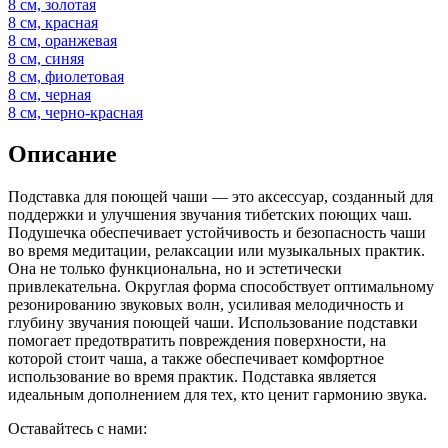
8 см, золотая
8 см, красная
8 см, оранжевая
8 см, синяя
8 см, фиолетовая
8 см, черная
8 см, черно-красная
Описание
Подставка для поющей чаши — это аксессуар, созданный для
поддержки и улучшения звучания тибетских поющих чаш.
Подушечка обеспечивает устойчивость и безопасность чаши
во время медитации, релаксации или музыкальных практик.
Она не только функциональна, но и эстетически
привлекательна. Округлая форма способствует оптимальному
резонированию звуковых волн, усиливая мелодичность и
глубину звучания поющей чаши. Использование подставки
помогает предотвратить повреждения поверхности, на
которой стоит чаша, а также обеспечивает комфортное
использование во время практик. Подставка является
идеальным дополнением для тех, кто ценит гармонию звука.
Оставайтесь с нами: