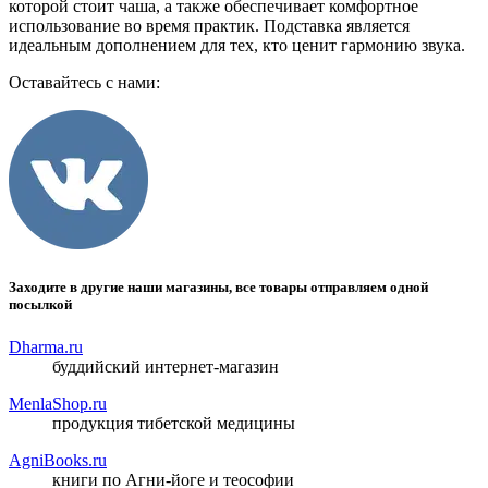
которой стоит чаша, а также обеспечивает комфортное
использование во время практик. Подставка является
идеальным дополнением для тех, кто ценит гармонию звука.
Оставайтесь с нами:
Заходите в другие наши магазины, все товары отправляем одной
посылкой
Dharma.ru
буддийский интернет-магазин
MenlaShop.ru
продукция тибетской медицины
AgniBooks.ru
книги по Агни-йоге и теософии