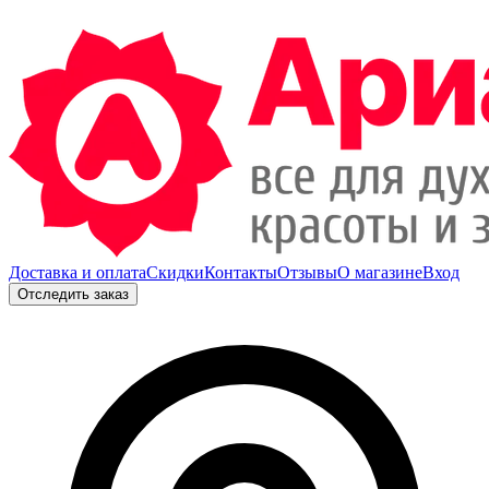
Доставка и оплата
Скидки
Контакты
Отзывы
О магазине
Вход
Отследить заказ