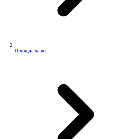
Поющие чаши