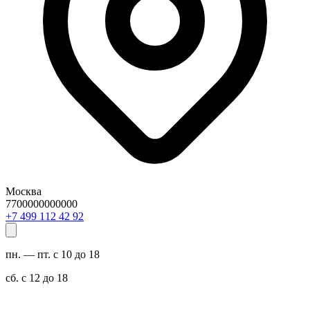
Москва
7700000000000
29 24 211 994 7+
пн. — пт. с 10 до 18
сб. с 12 до 18